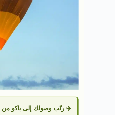
✈️ رتّب وصولك إلى باكو من