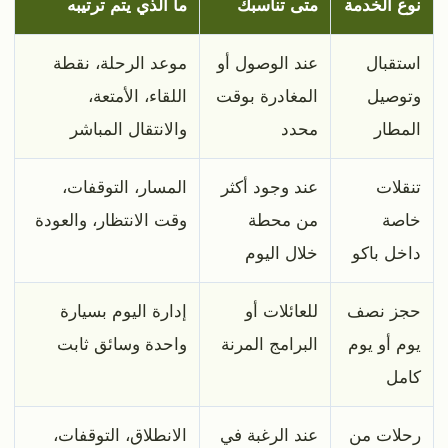
نوع الخدمة
متى تناسبك
ما الذي يتم ترتيبه
استقبال
عند الوصول أو
موعد الرحلة، نقطة
وتوصيل
المغادرة بوقت
اللقاء، الأمتعة،
المطار
محدد
والانتقال المباشر
تنقلات
عند وجود أكثر
المسار، التوقفات،
خاصة
من محطة
وقت الانتظار، والعودة
داخل باكو
خلال اليوم
حجز نصف
للعائلات أو
إدارة اليوم بسيارة
يوم أو يوم
البرامج المرنة
واحدة وسائق ثابت
كامل
رحلات من
عند الرغبة في
الانطلاق، التوقفات،