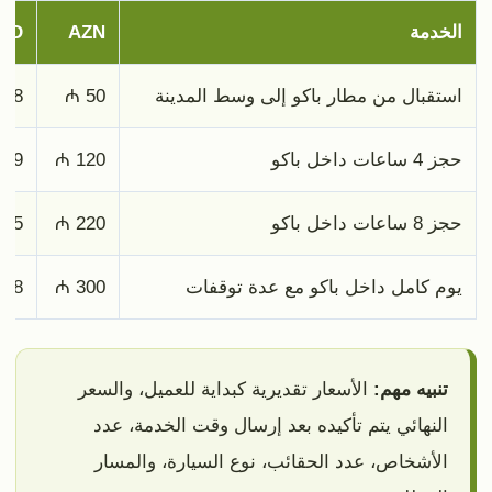
الخدمة
AZN
ED
استقبال من مطار باكو إلى وسط المدينة
50 ₼
108 د.
حجز 4 ساعات داخل باكو
120 ₼
259 د.
حجز 8 ساعات داخل باكو
220 ₼
475 د.
يوم كامل داخل باكو مع عدة توقفات
300 ₼
648 د.
تنبيه مهم:
الأسعار تقديرية كبداية للعميل، والسعر
النهائي يتم تأكيده بعد إرسال وقت الخدمة، عدد
الأشخاص، عدد الحقائب، نوع السيارة، والمسار